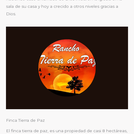
sala de su casa y hoy a crecido a otros niveles gracias a
Dios.
Finca Tierra de Paz
El finca tierra de paz, es una propiedad de casi 8 hectáreas,