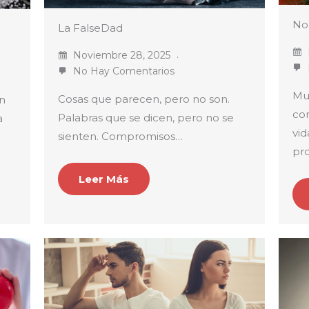
No 
La FalseDad
Noviembre 28, 2025
No Hay Comentarios
Mu
Cosas que parecen, pero no son.
en
co
Palabras que se dicen, pero no se
a
vid
sienten. Compromisos…
pr
Leer Más