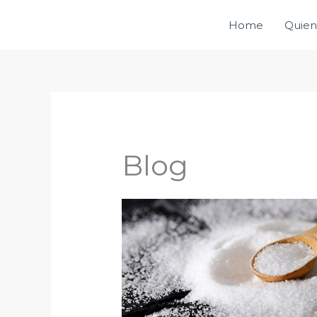
Ir
Home
Quien
al
contenido
Blog