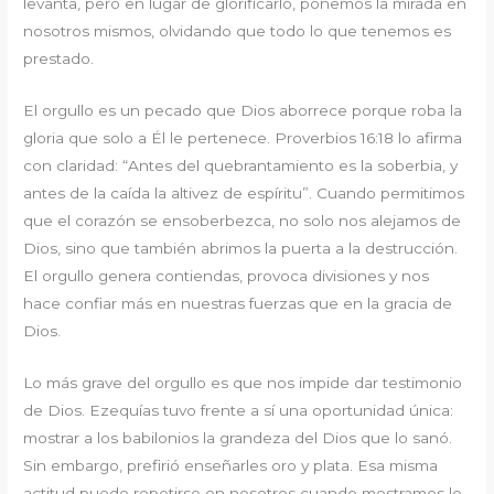
levanta, pero en lugar de glorificarlo, ponemos la mirada en
nosotros mismos, olvidando que todo lo que tenemos es
prestado.
El orgullo es un pecado que Dios aborrece porque roba la
gloria que solo a Él le pertenece. Proverbios 16:18 lo afirma
con claridad: “Antes del quebrantamiento es la soberbia, y
antes de la caída la altivez de espíritu”. Cuando permitimos
que el corazón se ensoberbezca, no solo nos alejamos de
Dios, sino que también abrimos la puerta a la destrucción.
El orgullo genera contiendas, provoca divisiones y nos
hace confiar más en nuestras fuerzas que en la gracia de
Dios.
Lo más grave del orgullo es que nos impide dar testimonio
de Dios. Ezequías tuvo frente a sí una oportunidad única:
mostrar a los babilonios la grandeza del Dios que lo sanó.
Sin embargo, prefirió enseñarles oro y plata. Esa misma
actitud puede repetirse en nosotros cuando mostramos lo